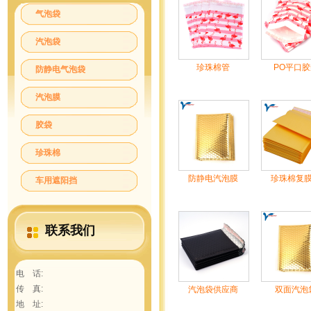
气泡袋
汽泡袋
珍珠棉管
PO平口
防静电气泡袋
汽泡膜
胶袋
珍珠棉
防静电汽泡膜
珍珠棉复
车用遮阳挡
联系我们
电 话:
传 真:
汽泡袋供应商
双面汽泡
地 址: