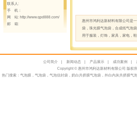
联系人:
手 机：
网 站: http://www.qpd888.com/
惠州市鸿利达新材料有限公司是一
邮 箱:
袋，珠光膜气泡袋，合成纸气泡袋
用于服装，灯饰，家具，家电，鞋
公司简介
|
新闻动态
|
产品展示
|
成功案例
|
Copyright © 惠州市鸿利达新材料有限公司
热门搜索：气泡膜，气泡袋，气泡信封袋，奶白共挤膜气泡袋，外白内灰共挤膜气泡