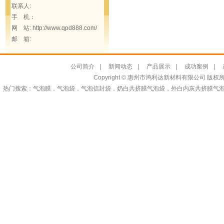
联系人:
手 机：
网 站: http://www.qpd888.com/
邮 箱:
公司简介
|
新闻动态
|
产品展示
|
成功案例
|
Copyright © 惠州市鸿利达新材料有限公司
热门搜索：气泡膜，气泡袋，气泡信封袋，奶白共挤膜气泡袋，外白内灰共挤膜气泡