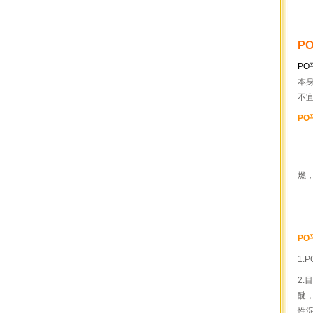
P
PO
本
不
PO
A
B
燃
C
D
PO
1
2
醚
性