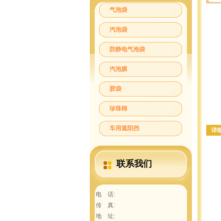
气泡袋
汽泡袋
防静电气泡袋
汽泡膜
胶袋
珍珠棉
车用遮阳挡
详
联系我们
电 话:
传 真:
地 址: