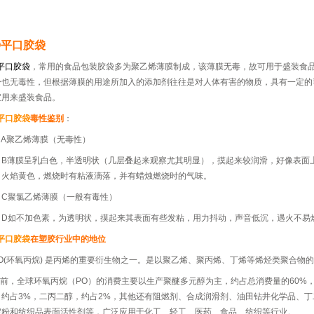
O平口胶袋
平口胶袋
，常用的食品包装胶袋多为聚乙烯薄膜制成，该薄膜无毒，故可用于盛装食
身也无毒性，但根据薄膜的用途所加入的添加剂往往是对人体有害的物质，具有一定的
宜用来盛装食品。
平口胶袋
毒性鉴别
：
聚乙烯薄膜（无毒性）
薄膜呈乳白色，半透明状（几层叠起来观察尤其明显），摸起来较润滑，好像表面上
，火焰黄色，燃烧时有粘液滴落，并有蜡烛燃烧时的气味。
聚氯乙烯薄膜（一般有毒性）
如不加色素，为透明状，摸起来其表面有些发粘，用力抖动，声音低沉，遇火不易
平口胶袋
在塑胶行业中的地位
.PO(环氧丙烷) 是丙烯的重要衍生物之一。是以聚乙烯、聚丙烯、丁烯等烯烃类聚合
.目前，全球环氧丙烷（PO）的消费主要以生产聚醚多元醇为主，约占总消费量的60%
，约占3%，二丙二醇，约占2%，其他还有阻燃剂、合成润滑剂、油田钻井化学品、
淀粉和纺织品表面活性剂等，广泛应用于化工、轻工、医药、食品、纺织等行业。