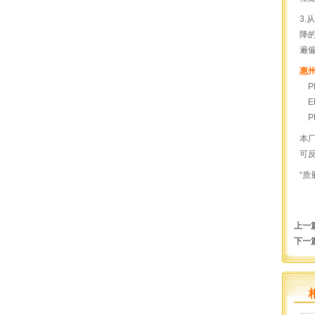
3
降
遍
惠
P
E
P
本
可
“
上一
下一