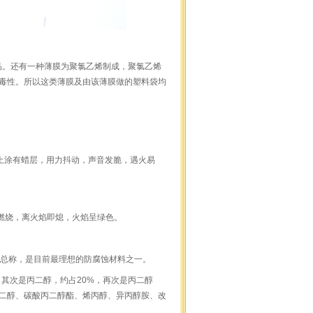
品。还有一种薄膜为聚氯乙烯制成，聚氯乙烯
毒性。所以这类薄膜及由该薄膜做的塑料袋均
涂有蜡层，用力抖动，声音发脆，遇火易
燃烧，离火焰即熄，火焰呈绿色。
物的总称，是目前最理想的防腐蚀材料之一。
，其次是丙二醇，约占20%，再次是丙二醇
丁二醇、碳酸丙二醇酯、烯丙醇、异丙醇胺、改