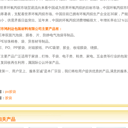
.从世界环氧丙烷市场贸易流向来看中国成为世界环氧丙烷的目标市场，中国环氧丙烷
的寒暑表，支配着世界环氧丙烷市场。中国目前已拥有环氧丙烷生产企业近30家，产能
偏小，供需矛盾日益突出。近年来，中国的环氧丙烷消费增幅很大，年增长率在12％
州市鸿利达包装材料有限公司主要产品有：
E单双面汽泡袋、膜卷、片、防静电气泡袋等制品。
PE珍珠棉卷、袋、异形材等制品。
E、PO、PP胶袋、封箱胶纸、PVC吸塑、胶盒、收缩膜袋、绕膜。
厂主要产品广泛适用于家俱，灯饰、手袋、电子类、鞋类、家电。五金类等行业的包装
反复回收再生利用，属国际公认环保产品。
质量第一、用户至上、服务至诚”是本厂宗旨，我们将给用户提供优质的产品,满意的服务
篇：
po胶袋
篇：
胶袋
相关产品