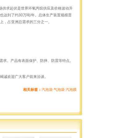
市场供求起伏是世界环氧丙烷供应及价格波动升
也达到了约30万吨/年。总体生产装置规模普
以上，占亚洲总需求的三分之一。
需求。产品有表面保护、防摔、防震等特点。
,竭诚欢迎广大客户前来洽谈。
相关标签：
汽泡袋
气泡袋
汽泡膜