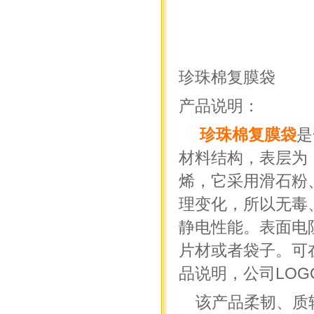
珍珠棉复膜袋
产品说明：
珍珠棉复膜袋
是
材料结构，表层为：
烯，它采用滑石粉
理变化，所以无毒
静电性能。表面电阻
片材或者袋子。可
品说明，公司LO
该产品柔韧、质轻