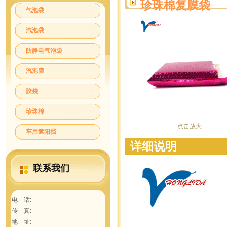
珍珠棉复膜袋
气泡袋
汽泡袋
防静电气泡袋
汽泡膜
胶袋
珍珠棉
点击放大
车用遮阳挡
详细说明
联系我们
电 话:
传 真:
地 址: