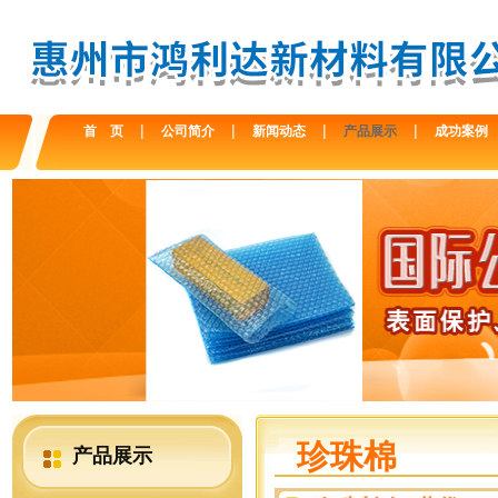
|
|
|
|
首 页
公司简介
新闻动态
产品展示
成功案例
珍珠棉
产品展示