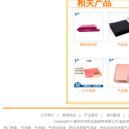
相关产品
惠州泡泡袋
汽珠袋
小汽泡袋
气泡袋
公司简介
|
新闻动态
|
产品展示
|
成功案例
|
Copyright © 惠州市鸿利达新材料有限公司
热门搜索：气泡膜，气泡袋，气泡信封袋，奶白共挤膜气泡袋，外白内灰共挤膜气泡