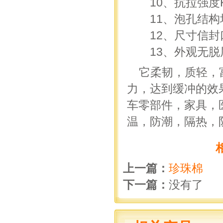
10、抗拉强度Kg/ 
11、泡孔结构
12、尺寸信封口±5
13、外观无脱
它柔韧，质轻，富
力，达到缓冲的效
车零部件，家具，
温，防潮，隔热，
上一篇：
珍珠棉
下一篇：
没有了